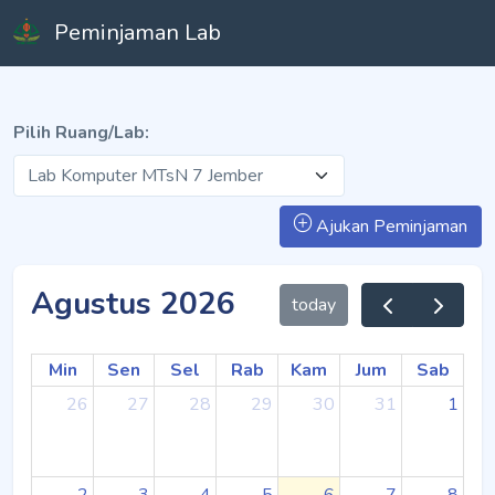
Peminjaman Lab
Pilih Ruang/Lab:
Ajukan Peminjaman
Agustus 2026
today
Min
Sen
Sel
Rab
Kam
Jum
Sab
26
27
28
29
30
31
1
2
3
4
5
6
7
8